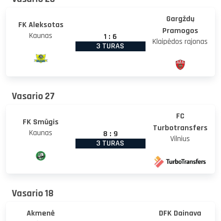
Gargždų
FK Aleksotas
Pramogos
Kaunas
1
:
6
Klaipėdos rajonas
3 TURAS
Vasario 27
FC
FK Smūgis
Turbotransfers
Kaunas
8
:
9
Vilnius
3 TURAS
Vasario 18
Akmenė
DFK Dainava