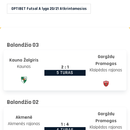
OPTIBET Futsal A lyga 20/21 Atkrintamosios
Balandžio 03
Gargždų
Kauno Žalgiris
Pramogos
Kaunas
2
:
1
Klaipėdos rajonas
5 TURAS
Balandžio 02
Gargždų
Akmenė
Pramogos
Akmenės rajonas
1
:
4
Klaipėdos rajonas
4 TURAS